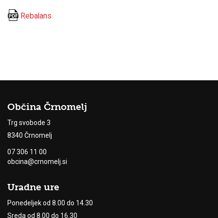
Rebalans
Občina Črnomelj
Trg svobode 3
8340 Črnomelj
07 306 11 00
obcina@crnomelj.si
Uradne ure
Ponedeljek od 8.00 do 14.30
Sreda od 8.00 do 16.30