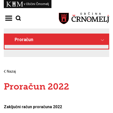
Skoči na vsebino
Kam
v Občini Črnomelj
Odpri meni
Proračun
Nazaj
Proračun 2022
Zaključni račun proračuna 2022