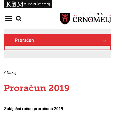
Skoči na vsebino
Kam
v Občini Črnomelj
Odpri meni
Proračun
Nazaj
Proračun 2019
Zaključni račun proračuna 2019