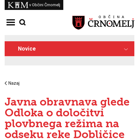
Skoči na vsebino
Kam
v Občini Črnomelj
Odpri meni
Novice
Nazaj
Javna obravnava glede
Odloka o določitvi
plovbnega režima na
odseku reke Dobličice