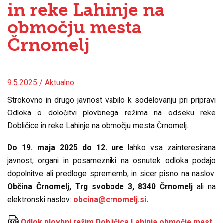
in reke Lahinje na
območju mesta
Črnomelj
9.5.2025 / Aktualno
Strokovno in drugo javnost vabilo k sodelovanju pri pripravi
Odloka o določitvi plovbnega režima na odseku reke
Dobličice in reke Lahinje na območju mesta Črnomelj.
Do 19. maja 2025 do 12. ure
lahko vsa zainteresirana
javnost, organi in posamezniki na osnutek odloka podajo
dopolnitve ali predloge sprememb, in sicer pisno na naslov:
Občina Črnomelj, Trg svobode 3, 8340 Črnomelj
ali na
elektronski naslov:
obcina@crnomelj.si
.
Odlok plovbni režim Dobličica Lahinja območje mest