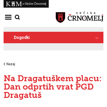
Skoči na vsebino
Kam
v Občini Črnomelj
Odpri meni
Dogodki
Nazaj
Na Dragatuškem placu:
Dan odprtih vrat PGD
Dragatuš