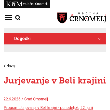
Skoči na vsebino
Kam
v Občini Črnomelj
Odpri meni
Dogodki
Nazaj
Jurjevanje v Beli krajini
22.6.2026 / Grad Črnomelj
Program Jurjevanja v Beli krajini - ponedeljek, 22. junij