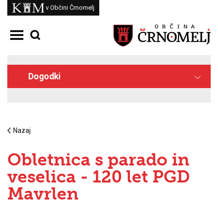
Skoči na vsebino
Kam
v Občini Črnomelj
Odpri meni
Dogodki
Nazaj
Obletnica s parado in
veselica - 120 let PGD
Mavrlen