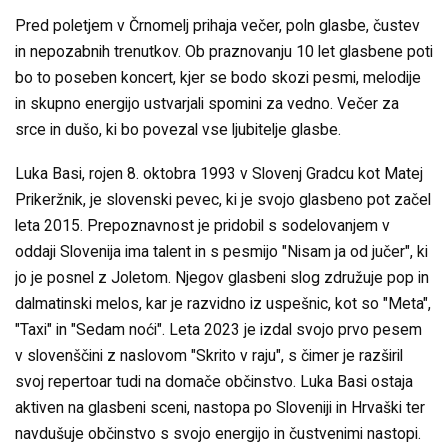
Pred poletjem v Črnomelj prihaja večer, poln glasbe, čustev
in nepozabnih trenutkov. Ob praznovanju 10 let glasbene poti
bo to poseben koncert, kjer se bodo skozi pesmi, melodije
in skupno energijo ustvarjali spomini za vedno. Večer za
srce in dušo, ki bo povezal vse ljubitelje glasbe.
Luka Basi, rojen 8. oktobra 1993 v Slovenj Gradcu kot Matej
Prikeržnik, je slovenski pevec, ki je svojo glasbeno pot začel
leta 2015. Prepoznavnost je pridobil s sodelovanjem v
oddaji Slovenija ima talent in s pesmijo "Nisam ja od jučer", ki
jo je posnel z Joletom. ​Njegov glasbeni slog združuje pop in
dalmatinski melos, kar je razvidno iz uspešnic, kot so "Meta",
"Taxi" in "Sedam noći". Leta 2023 je izdal svojo prvo pesem
v slovenščini z naslovom "Skrito v raju", s čimer je razširil
svoj repertoar tudi na domače občinstvo. ​Luka Basi ostaja
aktiven na glasbeni sceni, nastopa po Sloveniji in Hrvaški ter
navdušuje občinstvo s svojo energijo in čustvenimi nastopi.