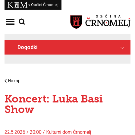
Skoči na vsebino
Kam
v Občini Črnomelj
Odpri meni
Dogodki
Nazaj
Koncert: Luka Basi
Show
22.5.2026 / 20:00 / Kulturni dom Črnomelj