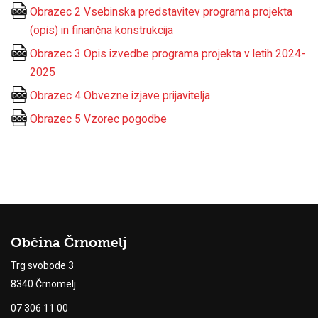
Obrazec 2 Vsebinska predstavitev programa projekta
(opis) in finančna konstrukcija
Obrazec 3 Opis izvedbe programa projekta v letih 2024-
2025
Obrazec 4 Obvezne izjave prijavitelja
Obrazec 5 Vzorec pogodbe
Občina Črnomelj
Trg svobode 3
8340 Črnomelj
07 306 11 00