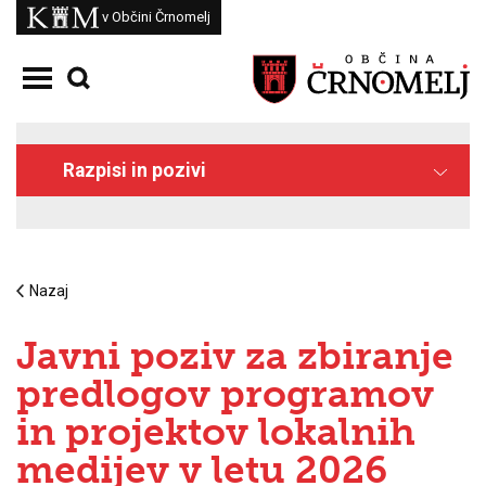
Skoči na vsebino
Kam
v Občini Črnomelj
Odpri meni
Razpisi in pozivi
Nazaj
Javni poziv za zbiranje
predlogov programov
in projektov lokalnih
medijev v letu 2026