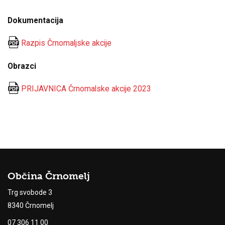
Dokumentacija
Razpis Črnomaljske akcije
Obrazci
PRIJAVNICA Črnomalske akcije 2023
Občina Črnomelj
Trg svobode 3
8340 Črnomelj
07 306 11 00