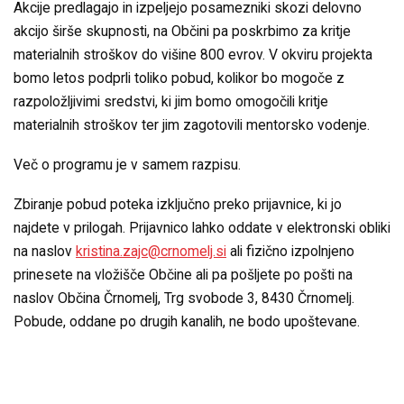
Akcije predlagajo in izpeljejo posamezniki skozi delovno
akcijo širše skupnosti, na Občini pa poskrbimo za kritje
materialnih stroškov do višine 800 evrov. V okviru projekta
bomo letos podprli toliko pobud, kolikor bo mogoče z
razpoložljivimi sredstvi, ki jim bomo omogočili kritje
materialnih stroškov ter jim zagotovili mentorsko vodenje.
Več o programu je v samem razpisu.
Zbiranje pobud poteka izključno preko prijavnice, ki jo
najdete v prilogah. Prijavnico lahko oddate v elektronski obliki
na naslov
kristina.zajc@crnomelj.si
ali fizično izpolnjeno
prinesete na vložišče Občine ali pa pošljete po pošti na
naslov Občina Črnomelj, Trg svobode 3, 8430 Črnomelj.
Pobude, oddane po drugih kanalih, ne bodo upoštevane.