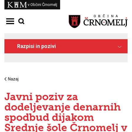
Skoči na vsebino
Kam
v Občini Črnomelj
Odpri meni
Razpisi in pozivi
Nazaj
Javni poziv za
dodeljevanje denarnih
spodbud dijakom
Srednje šole Črnomelj v