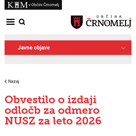
Skoči na vsebino
Kam
v Občini Črnomelj
Odpri meni
Javne objave
Nazaj
Obvestilo o izdaji
odločb za odmero
NUSZ za leto 2026