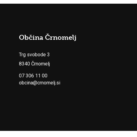
Občina Črnomelj
Trg svobode 3
8340 Črnomelj
07 306 11 00
obcina@crnomelj.si
© Občina Črnomelj