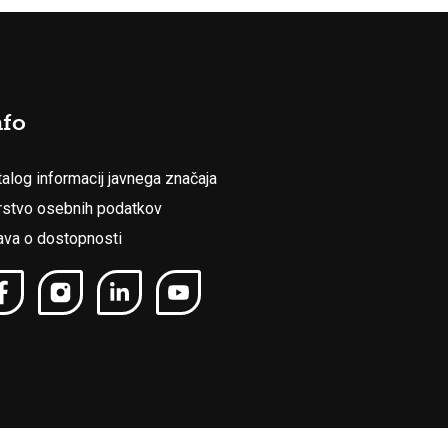
nfo
talog informacij javnega značaja
rstvo osebnih podatkov
java o dostopnosti
Produkcija:
Ar©tur