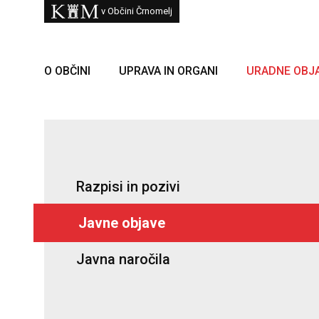
Skoči na vsebino
Kam
v Občini Črnomelj
O OBČINI
UPRAVA IN ORGANI
URADNE OBJ
Razpisi in pozivi
Javne objave
Javna naročila